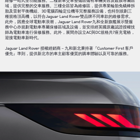
維修一站式全功能服務。二樓新車交車整備區備有車輛美容及鍍膜專屬區
域，提供完整的交車服務。三樓全區皆為維修區，提供專業輪胎免橇棒拆
胎及雷射平衡機組、3D電腦四輪定位機等完整服務設備，也特別規劃三
種規格頂高機，以符合Jaguar Land Rover雙品牌不同車款的維修需求。
此外，因應全球電動車浪潮，Jaguar Land Rover九和全新旗艦展示暨服
務中心亦規劃電動車專屬保修區域及設備，並安排經英國原廠認證授權技
師為電動車進行保修服務。此外，展間亦設立AC與DC規格共7座充電樁，
迎接電動車新時代。
Jaguar Land Rover 授權經銷商－九和新北秉持著『Customer First 客戶
優先』準則，提供新北市的車主顧客優質的購車體驗以及可靠的服務。