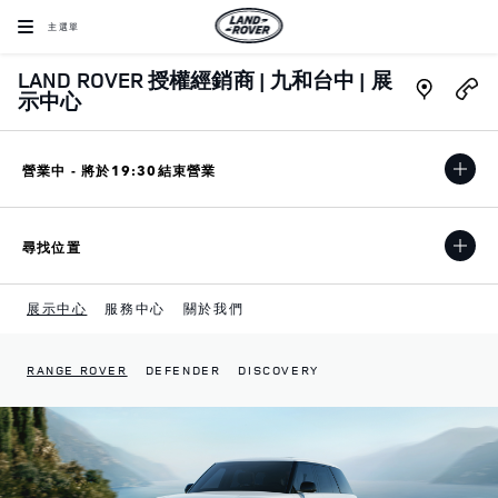
Skip to content
主選單
LAND ROVER 授權經銷商 | 九和台中 | 展
Link Open
示中心
營業中 - 將於
19:30
結束營業
尋找位置
展示中心
服務中心
關於我們
RANGE ROVER
DEFENDER
DISCOVERY
Return to Nav