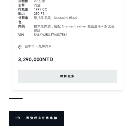
里程數
20 公里
里
引擎
汽油
引
排氣量
1997 CC
排
動力
250 PS
動
外觀車
聖托里尼黑 Santorini Black
外
色
色
內裝
檀木黑內裝，搭配 Grained leather 粒面皮革和對比色
內
縫線
VIN
SALYA2BX3TA837564
VI
台中市－九和汽車
3,290,000NTD
2
暸解更多
瀏覽現有可售車輛