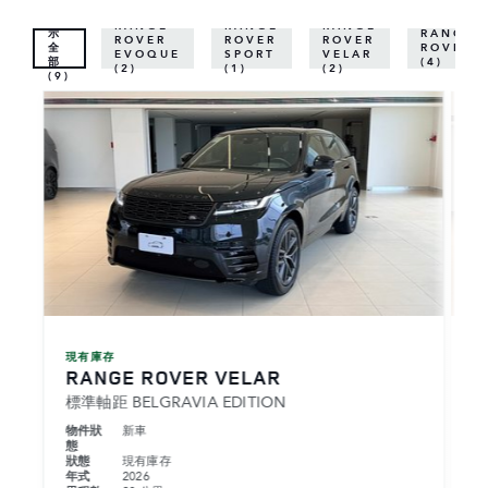
顯
RANGE
RANGE
RANGE
示
RANGE
ROVER
ROVER
ROVER
全
ROVER
EVOQUE
SPORT
VELAR
部
(4)
(2)
(1)
(2)
(9)
現有庫存
現
RANGE ROVER VELAR
R
標準軸距 BELGRAVIA EDITION
標
物件狀
新車
物
態
態
狀態
現有庫存
狀
年式
2026
年