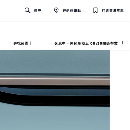
搜尋
經銷商據點
打造專屬車款
尋找位置
休息中 - 將於
星期五
08:30
開始營業