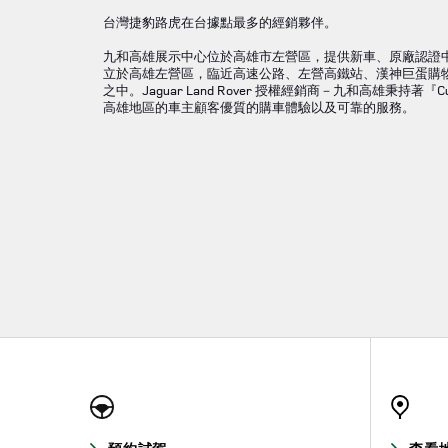
台灣捷豹路虎在台據點最多的經銷夥伴。
九和高雄展示中心位於高雄市左營區，提供新車、原廠認證
立於高雄左營區，臨近高速公路、左營高鐵站、漢神巨蛋購
之中。Jaguar Land Rover 授權經銷商－九和高雄秉持著『Cu
高雄地區的車主顧客優質的購車體驗以及可靠的服務。