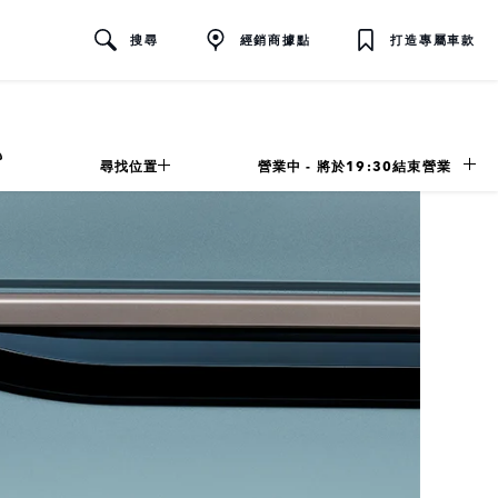
搜尋
經銷商據點
打造專屬車款
尋找位置
營業中 - 將於
19:30
結束營業