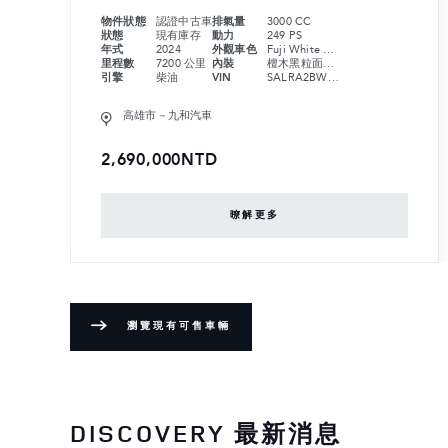
物件狀態
認證中古車
排氣量
3000 CC
狀態
現有庫存
動力
249 PS
年式
2024
外觀車色
Fuji White 富士山白
里程數
7200 公里
內裝
檀木黑粒面皮革座椅搭配檀木黑 Morzine 車內頂篷
引擎
柴油
VIN
SALRA2BW6S2508636
高雄市－九和汽車
2,690,000NTD
暸解更多
瀏覽現有可售車輛
DISCOVERY 最新消息