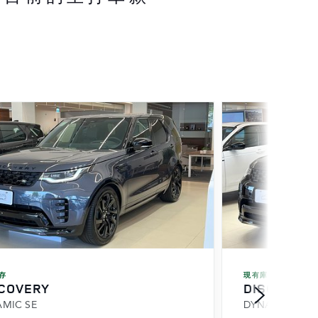
存
現有庫存
COVERY
DISCOVER
MIC SE
DYNAMIC SE