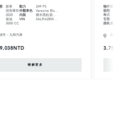
態
新車
動力
249 PS
物件狀態
新車
現有庫存
外觀車色
Varesine Blue 瓦雷澤藍
狀態
現有庫存
2025
內裝
檀木黑粒面皮革座椅搭配檀木黑 Morzine 車內頂篷
年式
2025
柴油
VIN
SALRA2BW3S2510294
引擎
柴油
3000 CC
排氣量
3000 CC
雄市－九和汽車
高雄市－九和汽
29,038NTD
3,757,038N
暸解更多