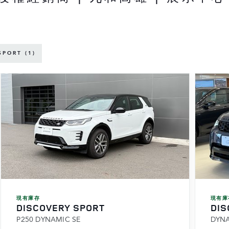
SPORT (1)
現有庫存
現有庫
DISCOVERY SPORT
DIS
P250 DYNAMIC SE
DYNA