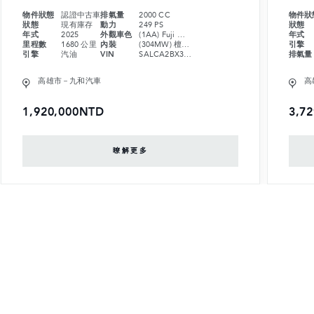
物件狀態
認證中古車
排氣量
2000 CC
物件狀
狀態
現有庫存
動力
249 PS
狀態
年式
2025
外觀車色
(1AA) Fuji White 富士山白
年式
里程數
1680 公里
內裝
(304MW) 檀木黑粒面皮革座椅搭配月球灰縫線
引擎
引擎
汽油
VIN
SALCA2BX3SH362966
排氣量
高雄市－九和汽車
高
1,920,000NTD
3,7
暸解更多