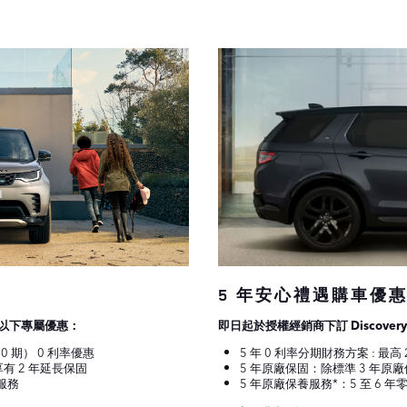
5 年安心禮遇購車優
，享以下專屬優惠：
即日起於授權經銷商下訂 Discove
60 期） 0 利率優惠
5 年 0 利率分期財務方案 : 最高 
有 2 年延長保固
5 年原廠保固：除標準 3 年原
服務
5 年原廠保養服務*：5 至 6 